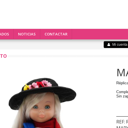
ADOS
NOTICIAS
CONTACTAR
Mi cuenta
CTO
M
Réplic
Comple
Sin za
REF: