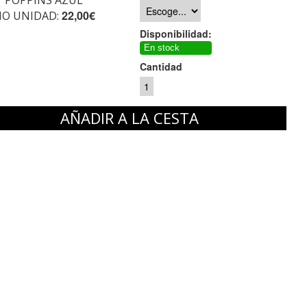
 POPPINS AZUL
22,00€
IO UNIDAD:
Disponibilidad:
En stock
Cantidad
AÑADIR A LA CESTA