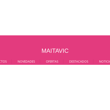
MAITAVIC
CTOS
NOVEDADES
OFERTAS
DESTACADOS
NOTICI
Condiciones de venta
Aviso Legal
info@maitavic.com
maitavic.com - 2026