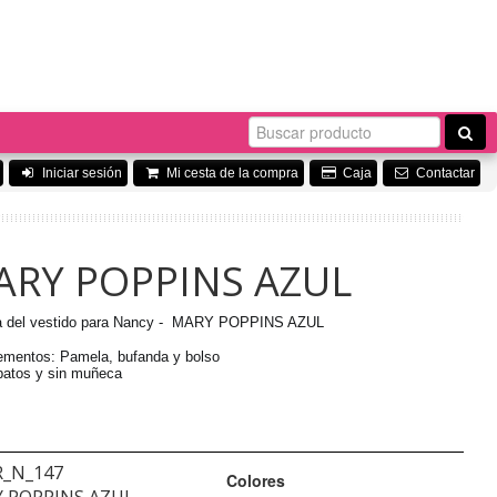
Iniciar sesión
Mi cesta de la compra
Caja
Contactar
ARY POPPINS AZUL
a del vestido para Nancy - MARY POPPINS AZUL
mentos: Pamela, bufanda y bolso
patos y sin muñeca
R_N_147
Colores