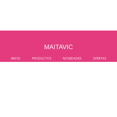
MAITAVIC
INICIO
PRODUCTOS
NOVEDADES
OFERTAS
DESTACADOS
NOTICIAS
CONTACTAR
Condiciones de venta
Aviso Legal
info@maitavic.com
maitavic.com - 2026